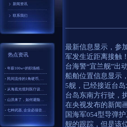
新闻资讯
联系我们
最新信息显示，参加
热点资讯
军发生近距离接触！
台海警“宜兰舰”出动
年薪100w+的职场精英都在做什么？
船舶位置信息显示，
民间流传的1角硬币, 已价值1500元, 谁家还有?
5舰，已经接近台岛北
从海底光缆到医疗设备 这些“中国制造”正改变你我生活
台岛东南方行驶，
山洪来了，如何避险？一文了解_大皖新闻 | 安徽网
在央视发布的新闻
七种武器, 企业必须尝试的免费提高人效的利器
国海军054型导弹
舰的跟踪，但是该