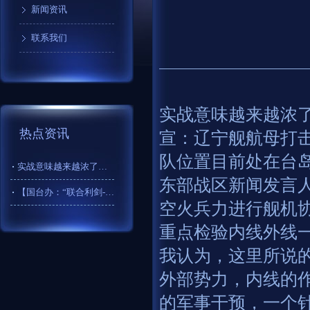
新闻资讯
联系我们
实战意味越来越浓了
热点资讯
宣：辽宁舰航母打击
队位置目前处在台
实战意味越来越浓了，会不会明天一早就统一了[灵光一闪]，官宣
东部战区新闻发言
【国台办：“联合利剑-2024B”演习是捍卫国家主权和领土完
空火兵力进行舰机
重点检验内线外线
我认为，这里所说
外部势力，内线的
的军事干预，一个