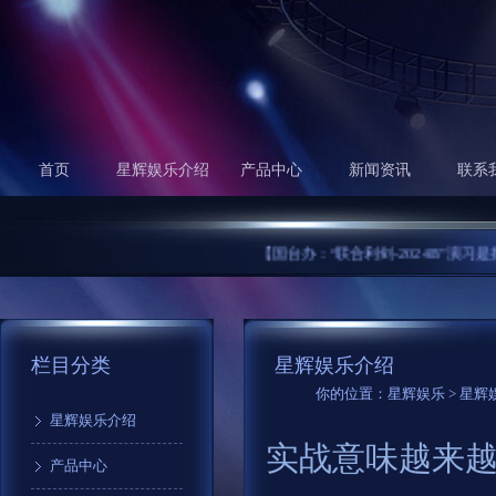
首页
星辉娱乐介绍
产品中心
新闻资讯
联系
【国台办：“联合利剑-2024B”演习是捍卫
栏目分类
星辉娱乐介绍
你的位置：
星辉娱乐
>
星辉
星辉娱乐介绍
实战意味越来越
产品中心